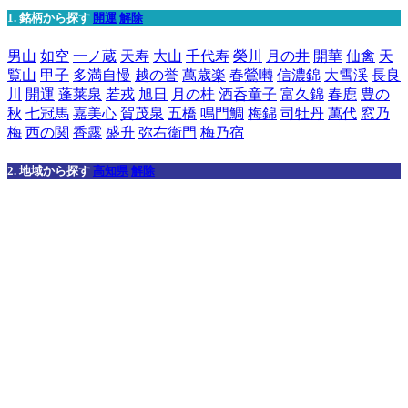
1. 銘柄から探す
開運
解除
男山
如空
一ノ蔵
天寿
大山
千代寿
榮川
月の井
開華
仙禽
天
覧山
甲子
多満自慢
越の誉
萬歳楽
春鶯囀
信濃錦
大雪渓
長良
川
開運
蓬莱泉
若戎
旭日
月の桂
酒呑童子
富久錦
春鹿
豊の
秋
七冠馬
嘉美心
賀茂泉
五橋
鳴門鯛
梅錦
司牡丹
萬代
窓乃
梅
西の関
香露
盛升
弥右衛門
梅乃宿
2. 地域から探す
高知県
解除