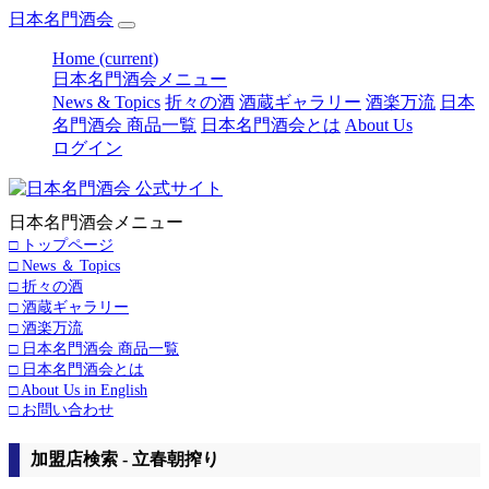
日本名門酒会
Home
(current)
日本名門酒会メニュー
News & Topics
折々の酒
酒蔵ギャラリー
酒楽万流
日本
名門酒会 商品一覧
日本名門酒会とは
About Us
ログイン
日本名門酒会メニュー
□ トップページ
□ News ＆ Topics
□ 折々の酒
□ 酒蔵ギャラリー
□ 酒楽万流
□ 日本名門酒会 商品一覧
□ 日本名門酒会とは
□ About Us in English
□ お問い合わせ
加盟店検索 - 立春朝搾り