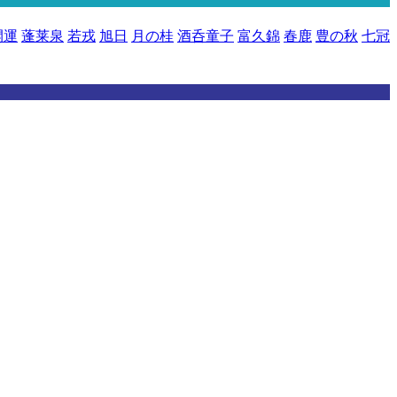
開運
蓬莱泉
若戎
旭日
月の桂
酒呑童子
富久錦
春鹿
豊の秋
七冠