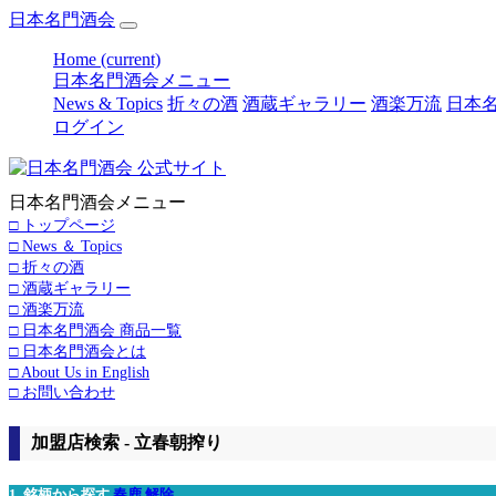
日本名門酒会
Home
(current)
日本名門酒会メニュー
News & Topics
折々の酒
酒蔵ギャラリー
酒楽万流
日本名
ログイン
日本名門酒会メニュー
□ トップページ
□ News ＆ Topics
□ 折々の酒
□ 酒蔵ギャラリー
□ 酒楽万流
□ 日本名門酒会 商品一覧
□ 日本名門酒会とは
□ About Us in English
□ お問い合わせ
加盟店検索 - 立春朝搾り
1. 銘柄から探す
春鹿
解除