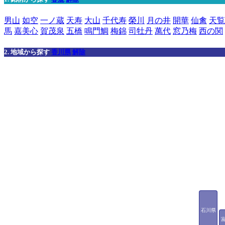
男山
如空
一ノ蔵
天寿
大山
千代寿
榮川
月の井
開華
仙禽
天覧
馬
嘉美心
賀茂泉
五橋
鳴門鯛
梅錦
司牡丹
萬代
窓乃梅
西の関
2. 地域から探す
香川県
解除
石川県