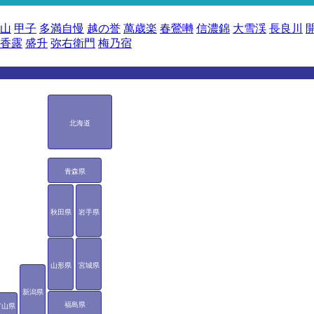
山
甲子
多満自慢
越の誉
萬歳楽
春鶯囀
信濃錦
大雪渓
長良川
香露
盛升
弥右衛門
梅乃宿
北海道
青森県
秋田県
岩手県
山形県
宮城県
新潟県
福島県
富山県