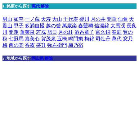
1. 銘柄から探す
萬代
解除
男山
如空
一ノ蔵
天寿
大山
千代寿
榮川
月の井
開華
仙禽
天
覧山
甲子
多満自慢
越の誉
萬歳楽
春鶯囀
信濃錦
大雪渓
長良
川
開運
蓬莱泉
若戎
旭日
月の桂
酒呑童子
富久錦
春鹿
豊の
秋
七冠馬
嘉美心
賀茂泉
五橋
鳴門鯛
梅錦
司牡丹
萬代
窓乃
梅
西の関
香露
盛升
弥右衛門
梅乃宿
2. 地域から探す
岡山県
解除