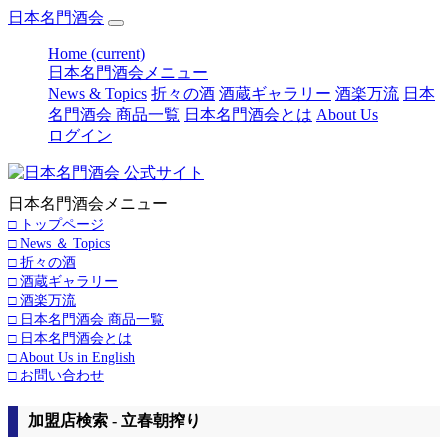
日本名門酒会
Home
(current)
日本名門酒会メニュー
News & Topics
折々の酒
酒蔵ギャラリー
酒楽万流
日本
名門酒会 商品一覧
日本名門酒会とは
About Us
ログイン
日本名門酒会メニュー
□ トップページ
□ News ＆ Topics
□ 折々の酒
□ 酒蔵ギャラリー
□ 酒楽万流
□ 日本名門酒会 商品一覧
□ 日本名門酒会とは
□ About Us in English
□ お問い合わせ
加盟店検索 - 立春朝搾り