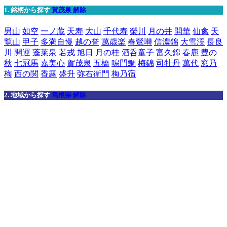
1. 銘柄から探す
賀茂泉
解除
男山
如空
一ノ蔵
天寿
大山
千代寿
榮川
月の井
開華
仙禽
天
覧山
甲子
多満自慢
越の誉
萬歳楽
春鶯囀
信濃錦
大雪渓
長良
川
開運
蓬莱泉
若戎
旭日
月の桂
酒呑童子
富久錦
春鹿
豊の
秋
七冠馬
嘉美心
賀茂泉
五橋
鳴門鯛
梅錦
司牡丹
萬代
窓乃
梅
西の関
香露
盛升
弥右衛門
梅乃宿
2. 地域から探す
島根県
解除