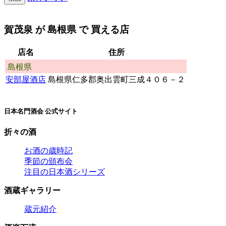
賀茂泉
が
島根県
で 買える店
店名
住所
島根県
安部屋酒店
島根県仁多郡奥出雲町三成４０６－２
日本名門酒会 公式サイト
折々の酒
お酒の歳時記
季節の頒布会
注目の日本酒シリーズ
酒蔵ギャラリー
蔵元紹介