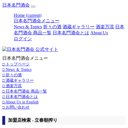
日本名門酒会
Home
(current)
日本名門酒会メニュー
News & Topics
折々の酒
酒蔵ギャラリー
酒楽万流
日本
名門酒会 商品一覧
日本名門酒会とは
About Us
ログイン
日本名門酒会メニュー
□ トップページ
□ News ＆ Topics
□ 折々の酒
□ 酒蔵ギャラリー
□ 酒楽万流
□ 日本名門酒会 商品一覧
□ 日本名門酒会とは
□ About Us in English
□ お問い合わせ
加盟店検索 - 立春朝搾り