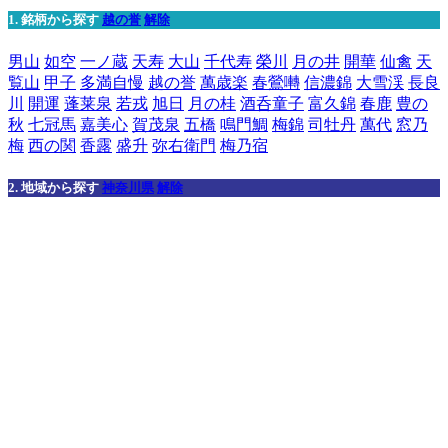
1. 銘柄から探す
越の誉
解除
男山
如空
一ノ蔵
天寿
大山
千代寿
榮川
月の井
開華
仙禽
天
覧山
甲子
多満自慢
越の誉
萬歳楽
春鶯囀
信濃錦
大雪渓
長良
川
開運
蓬莱泉
若戎
旭日
月の桂
酒呑童子
富久錦
春鹿
豊の
秋
七冠馬
嘉美心
賀茂泉
五橋
鳴門鯛
梅錦
司牡丹
萬代
窓乃
梅
西の関
香露
盛升
弥右衛門
梅乃宿
2. 地域から探す
神奈川県
解除