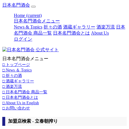
日本名門酒会
Home
(current)
日本名門酒会メニュー
News & Topics
折々の酒
酒蔵ギャラリー
酒楽万流
日本
名門酒会 商品一覧
日本名門酒会とは
About Us
ログイン
日本名門酒会メニュー
□ トップページ
□ News ＆ Topics
□ 折々の酒
□ 酒蔵ギャラリー
□ 酒楽万流
□ 日本名門酒会 商品一覧
□ 日本名門酒会とは
□ About Us in English
□ お問い合わせ
加盟店検索 - 立春朝搾り