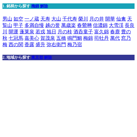
1. 銘柄から探す
梅錦
解除
男山
如空
一ノ蔵
天寿
大山
千代寿
榮川
月の井
開華
仙禽
天
覧山
甲子
多満自慢
越の誉
萬歳楽
春鶯囀
信濃錦
大雪渓
長良
川
開運
蓬莱泉
若戎
旭日
月の桂
酒呑童子
富久錦
春鹿
豊の
秋
七冠馬
嘉美心
賀茂泉
五橋
鳴門鯛
梅錦
司牡丹
萬代
窓乃
梅
西の関
香露
盛升
弥右衛門
梅乃宿
2. 地域から探す
東京都
解除