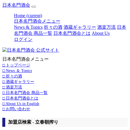
日本名門酒会
Home
(current)
日本名門酒会メニュー
News & Topics
折々の酒
酒蔵ギャラリー
酒楽万流
日本
名門酒会 商品一覧
日本名門酒会とは
About Us
ログイン
日本名門酒会メニュー
□ トップページ
□ News ＆ Topics
□ 折々の酒
□ 酒蔵ギャラリー
□ 酒楽万流
□ 日本名門酒会 商品一覧
□ 日本名門酒会とは
□ About Us in English
□ お問い合わせ
加盟店検索 - 立春朝搾り