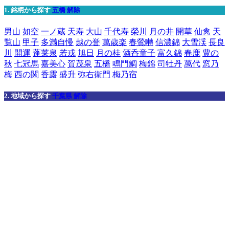
1. 銘柄から探す
五橋
解除
男山
如空
一ノ蔵
天寿
大山
千代寿
榮川
月の井
開華
仙禽
天
覧山
甲子
多満自慢
越の誉
萬歳楽
春鶯囀
信濃錦
大雪渓
長良
川
開運
蓬莱泉
若戎
旭日
月の桂
酒呑童子
富久錦
春鹿
豊の
秋
七冠馬
嘉美心
賀茂泉
五橋
鳴門鯛
梅錦
司牡丹
萬代
窓乃
梅
西の関
香露
盛升
弥右衛門
梅乃宿
2. 地域から探す
千葉県
解除