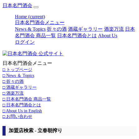
日本名門酒会
Home
(current)
日本名門酒会メニュー
News & Topics
折々の酒
酒蔵ギャラリー
酒楽万流
日本
名門酒会 商品一覧
日本名門酒会とは
About Us
ログイン
日本名門酒会メニュー
□ トップページ
□ News ＆ Topics
□ 折々の酒
□ 酒蔵ギャラリー
□ 酒楽万流
□ 日本名門酒会 商品一覧
□ 日本名門酒会とは
□ About Us in English
□ お問い合わせ
加盟店検索 - 立春朝搾り