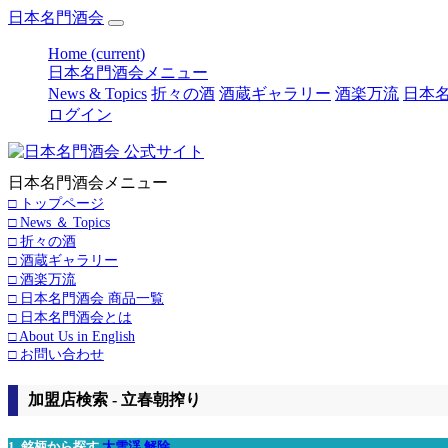
日本名門酒会
Home
(current)
日本名門酒会メニュー
News & Topics
折々の酒
酒蔵ギャラリー
酒楽万流
日本名
ログイン
日本名門酒会メニュー
□ トップページ
□ News ＆ Topics
□ 折々の酒
□ 酒蔵ギャラリー
□ 酒楽万流
□ 日本名門酒会 商品一覧
□ 日本名門酒会とは
□ About Us in English
□ お問い合わせ
加盟店検索 - 立春朝搾り
1. 銘柄から探す
大雪渓
解除