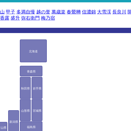
山
甲子
多満自慢
越の誉
萬歳楽
春鶯囀
信濃錦
大雪渓
長良川
香露
盛升
弥右衛門
梅乃宿
北海道
青森県
秋田県
岩手県
山形県
宮城県
新潟県
福島県
富山県