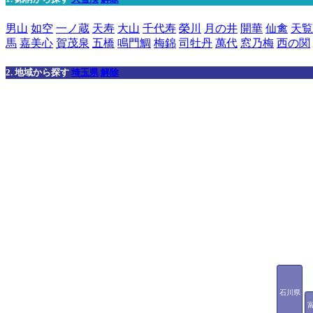
男山
如空
一ノ蔵
天寿
大山
千代寿
榮川
月の井
開華
仙禽
天覧
馬
嘉美心
賀茂泉
五橋
鳴門鯛
梅錦
司牡丹
萬代
窓乃梅
西の関
2. 地域から探す
埼玉県
解除
石川県