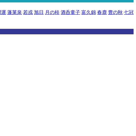
開運
蓬莱泉
若戎
旭日
月の桂
酒呑童子
富久錦
春鹿
豊の秋
七冠