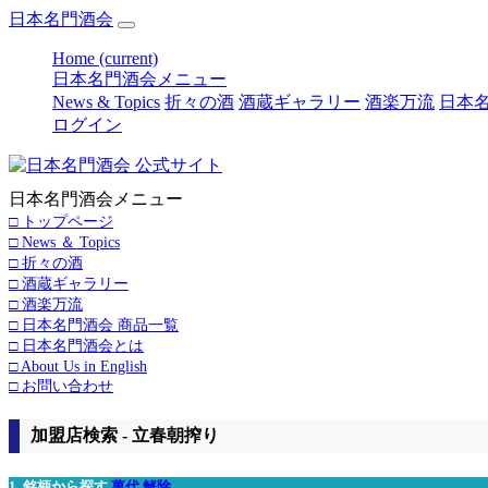
日本名門酒会
Home
(current)
日本名門酒会メニュー
News & Topics
折々の酒
酒蔵ギャラリー
酒楽万流
日本名
ログイン
日本名門酒会メニュー
□ トップページ
□ News ＆ Topics
□ 折々の酒
□ 酒蔵ギャラリー
□ 酒楽万流
□ 日本名門酒会 商品一覧
□ 日本名門酒会とは
□ About Us in English
□ お問い合わせ
加盟店検索 - 立春朝搾り
1. 銘柄から探す
萬代
解除