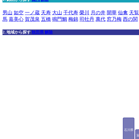
男山
如空
一ノ蔵
天寿
大山
千代寿
榮川
月の井
開華
仙禽
天覧
馬
嘉美心
賀茂泉
五橋
鳴門鯛
梅錦
司牡丹
萬代
窓乃梅
西の関
2. 地域から探す
秋田県
解除
石川県