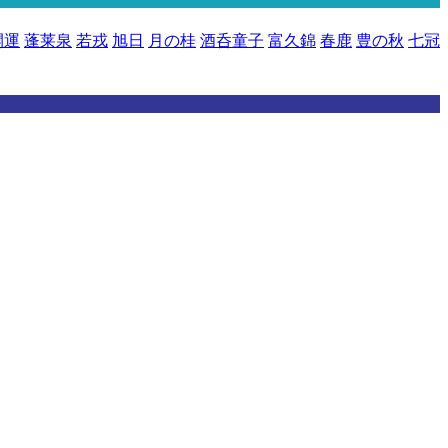
開運
蓬莱泉
若戎
旭日
月の桂
酒呑童子
富久錦
春鹿
豊の秋
七冠