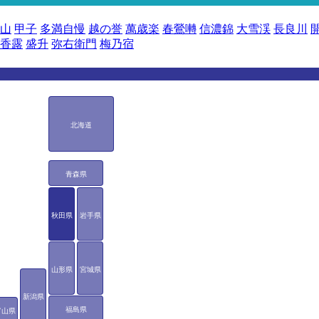
山
甲子
多満自慢
越の誉
萬歳楽
春鶯囀
信濃錦
大雪渓
長良川
香露
盛升
弥右衛門
梅乃宿
北海道
青森県
秋田県
岩手県
山形県
宮城県
新潟県
福島県
富山県