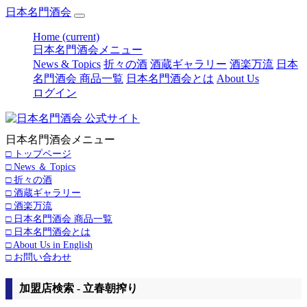
日本名門酒会
Home
(current)
日本名門酒会メニュー
News & Topics
折々の酒
酒蔵ギャラリー
酒楽万流
日本
名門酒会 商品一覧
日本名門酒会とは
About Us
ログイン
日本名門酒会メニュー
□ トップページ
□ News ＆ Topics
□ 折々の酒
□ 酒蔵ギャラリー
□ 酒楽万流
□ 日本名門酒会 商品一覧
□ 日本名門酒会とは
□ About Us in English
□ お問い合わせ
加盟店検索 - 立春朝搾り