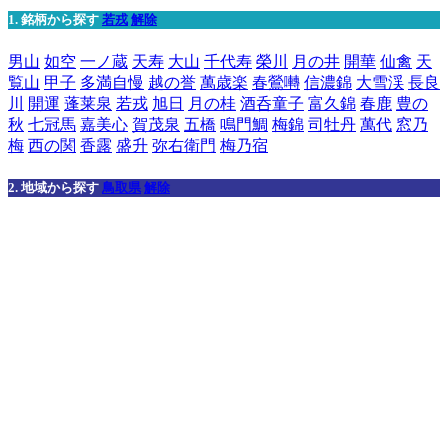
1. 銘柄から探す
若戎
解除
男山
如空
一ノ蔵
天寿
大山
千代寿
榮川
月の井
開華
仙禽
天
覧山
甲子
多満自慢
越の誉
萬歳楽
春鶯囀
信濃錦
大雪渓
長良
川
開運
蓬莱泉
若戎
旭日
月の桂
酒呑童子
富久錦
春鹿
豊の
秋
七冠馬
嘉美心
賀茂泉
五橋
鳴門鯛
梅錦
司牡丹
萬代
窓乃
梅
西の関
香露
盛升
弥右衛門
梅乃宿
2. 地域から探す
鳥取県
解除