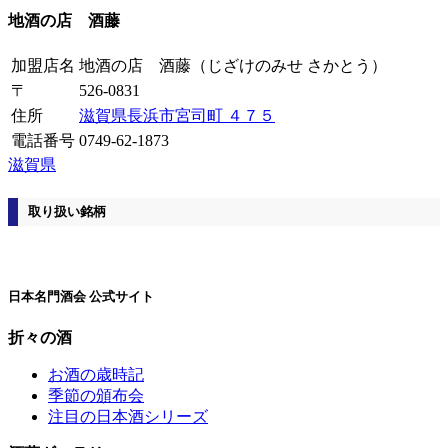
地酒の店 酒藤
加盟店名
地酒の店 酒藤
（じざけのみせ さかとう）
〒
526-0831
住所
滋賀県長浜市宮司町 ４７５
電話番号
0749-62-1873
滋賀県
取り扱い銘柄
日本名門酒会 公式サイト
折々の酒
お酒の歳時記
季節の頒布会
注目の日本酒シリーズ