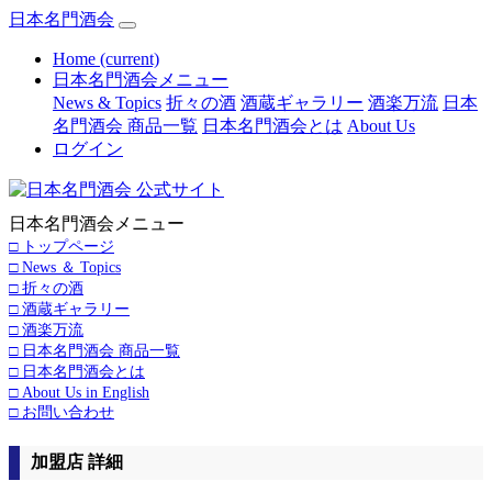
日本名門酒会
Home
(current)
日本名門酒会メニュー
News & Topics
折々の酒
酒蔵ギャラリー
酒楽万流
日本
名門酒会 商品一覧
日本名門酒会とは
About Us
ログイン
日本名門酒会メニュー
□ トップページ
□ News ＆ Topics
□ 折々の酒
□ 酒蔵ギャラリー
□ 酒楽万流
□ 日本名門酒会 商品一覧
□ 日本名門酒会とは
□ About Us in English
□ お問い合わせ
加盟店 詳細