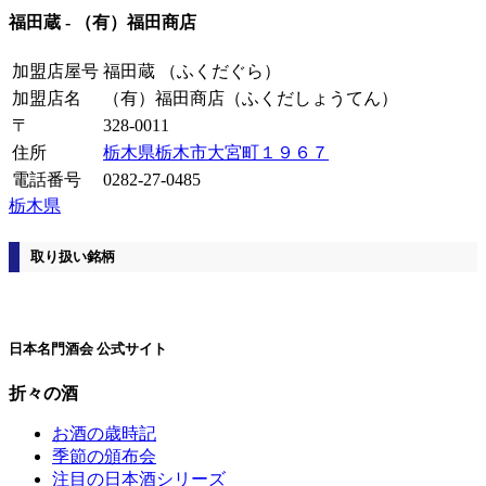
福田蔵
-
（有）福田商店
加盟店屋号
福田蔵
（ふくだぐら）
加盟店名
（有）福田商店
（ふくだしょうてん）
〒
328-0011
住所
栃木県栃木市大宮町１９６７
電話番号
0282-27-0485
栃木県
取り扱い銘柄
日本名門酒会 公式サイト
折々の酒
お酒の歳時記
季節の頒布会
注目の日本酒シリーズ