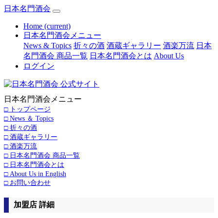
日本名門酒会
Home
(current)
日本名門酒会メニュー
News & Topics
折々の酒
酒蔵ギャラリー
酒楽万流
日本
名門酒会 商品一覧
日本名門酒会とは
About Us
ログイン
日本名門酒会メニュー
□ トップページ
□ News ＆ Topics
□ 折々の酒
□ 酒蔵ギャラリー
□ 酒楽万流
□ 日本名門酒会 商品一覧
□ 日本名門酒会とは
□ About Us in English
□ お問い合わせ
加盟店 詳細