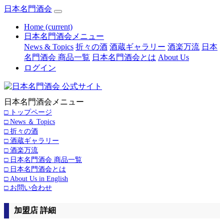
日本名門酒会
Home
(current)
日本名門酒会メニュー
News & Topics
折々の酒
酒蔵ギャラリー
酒楽万流
日本
名門酒会 商品一覧
日本名門酒会とは
About Us
ログイン
日本名門酒会メニュー
□ トップページ
□ News ＆ Topics
□ 折々の酒
□ 酒蔵ギャラリー
□ 酒楽万流
□ 日本名門酒会 商品一覧
□ 日本名門酒会とは
□ About Us in English
□ お問い合わせ
加盟店 詳細