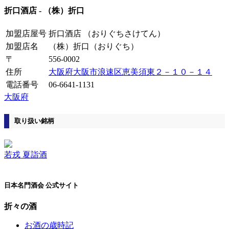
折口酒店
-
（株）折口
加盟店屋号
折口酒店
（おりぐちさけてん）
加盟店名
（株）折口
（おりぐち）
〒
556-0002
住所
大阪府大阪市浪速区恵美須東２－１０－１４
電話番号
06-6641-1131
大阪府
取り扱い銘柄
若戎 夏詣酒
日本名門酒会 公式サイト
折々の酒
お酒の歳時記