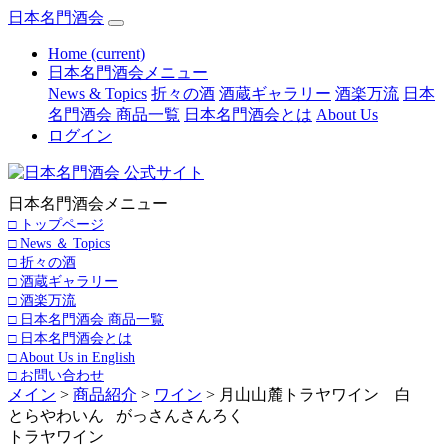
日本名門酒会
Home
(current)
日本名門酒会メニュー
News & Topics
折々の酒
酒蔵ギャラリー
酒楽万流
日本
名門酒会 商品一覧
日本名門酒会とは
About Us
ログイン
日本名門酒会メニュー
□ トップページ
□ News ＆ Topics
□ 折々の酒
□ 酒蔵ギャラリー
□ 酒楽万流
□ 日本名門酒会 商品一覧
□ 日本名門酒会とは
□ About Us in English
□ お問い合わせ
メイン
>
商品紹介
>
ワイン
> 月山山麓トラヤワイン 白
とらやわいん がっさんさんろく
トラヤワイン