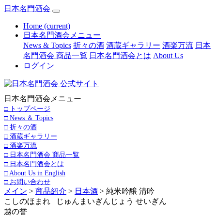
日本名門酒会
Home
(current)
日本名門酒会メニュー
News & Topics
折々の酒
酒蔵ギャラリー
酒楽万流
日本
名門酒会 商品一覧
日本名門酒会とは
About Us
ログイン
日本名門酒会メニュー
□ トップページ
□ News ＆ Topics
□ 折々の酒
□ 酒蔵ギャラリー
□ 酒楽万流
□ 日本名門酒会 商品一覧
□ 日本名門酒会とは
□ About Us in English
□ お問い合わせ
メイン
>
商品紹介
>
日本酒
> 純米吟醸 清吟
こしのほまれ じゅんまいぎんじょう せいぎん
越の誉