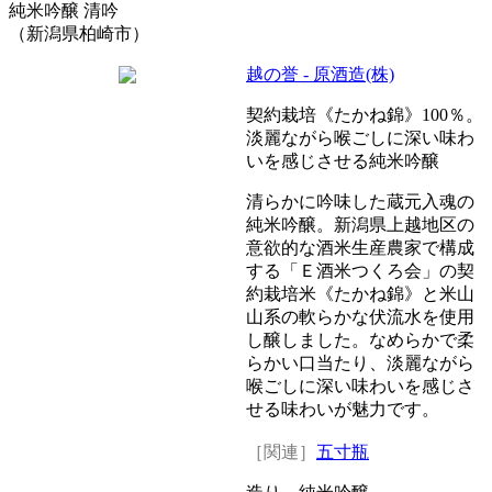
純米吟醸 清吟
（新潟県柏崎市）
越の誉 - 原酒造(株)
契約栽培《たかね錦》100％。
淡麗ながら喉ごしに深い味わ
いを感じさせる純米吟醸
清らかに吟味した蔵元入魂の
純米吟醸。新潟県上越地区の
意欲的な酒米生産農家で構成
する「Ｅ酒米つくろ会」の契
約栽培米《たかね錦》と米山
山系の軟らかな伏流水を使用
し醸しました。なめらかで柔
らかい口当たり、淡麗ながら
喉ごしに深い味わいを感じさ
せる味わいが魅力です。
［関連］
五寸瓶