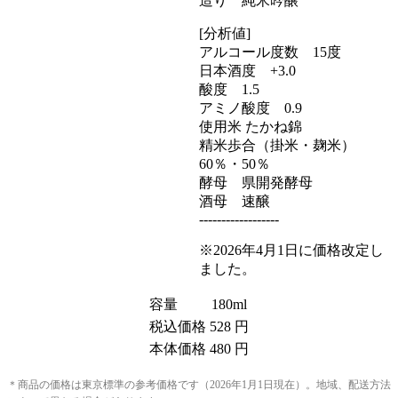
造り 純米吟醸
[分析値]
アルコール度数 15度
日本酒度 +3.0
酸度 1.5
アミノ酸度 0.9
使用米 たかね錦
精米歩合（掛米・麹米）
60％・50％
酵母 県開発酵母
酒母 速醸
------------------
※2026年4月1日に価格改定し
ました。
容量
180ml
税込価格
528 円
本体価格
480 円
＊商品の価格は東京標準の参考価格です（2026年1月1日現在）。地域、配送方法