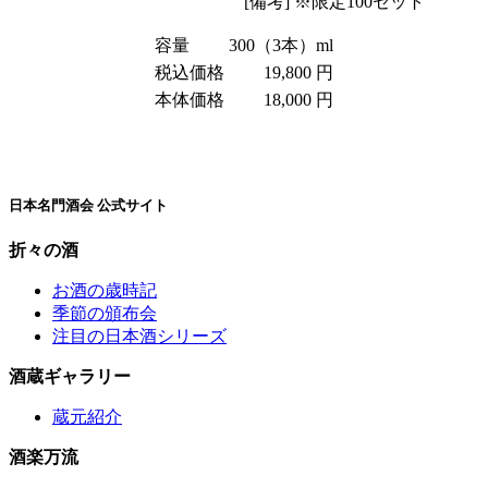
[備考] ※限定100セット
容量
300（3本）ml
税込価格
19,800 円
本体価格
18,000 円
日本名門酒会 公式サイト
折々の酒
お酒の歳時記
季節の頒布会
注目の日本酒シリーズ
酒蔵ギャラリー
蔵元紹介
酒楽万流