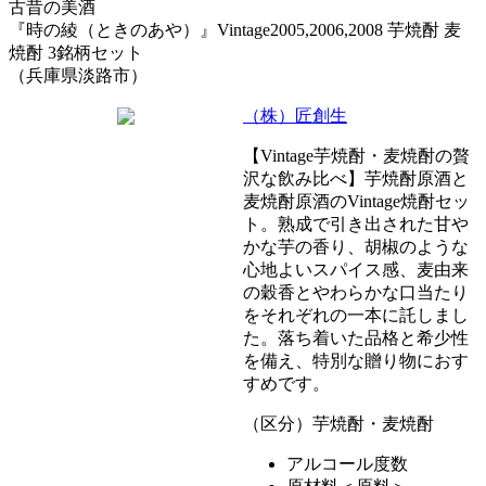
古昔の美酒
『時の綾（ときのあや）』Vintage2005,2006,2008 芋焼酎 麦
焼酎 3銘柄セット
（兵庫県淡路市）
（株）匠創生
【Vintage芋焼酎・麦焼酎の贅
沢な飲み比べ】芋焼酎原酒と
麦焼酎原酒のVintage焼酎セッ
ト。熟成で引き出された甘や
かな芋の香り、胡椒のような
心地よいスパイス感、麦由来
の穀香とやわらかな口当たり
をそれぞれの一本に託しまし
た。落ち着いた品格と希少性
を備え、特別な贈り物におす
すめです。
（区分）芋焼酎・麦焼酎
アルコール度数