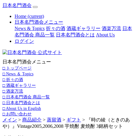
日本名門酒会
Home
(current)
日本名門酒会メニュー
News & Topics
折々の酒
酒蔵ギャラリー
酒楽万流
日本
名門酒会 商品一覧
日本名門酒会とは
About Us
ログイン
日本名門酒会メニュー
□ トップページ
□ News ＆ Topics
□ 折々の酒
□ 酒蔵ギャラリー
□ 酒楽万流
□ 日本名門酒会 商品一覧
□ 日本名門酒会とは
□ About Us in English
□ お問い合わせ
メイン
>
商品紹介
>
蒸留酒
>
ギフト
> 『時の綾（ときのあ
や）』Vintage2005,2006,2008 芋焼酎 麦焼酎 3銘柄セット