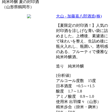
純米吟醸 夏の封印酒
（山形県鶴岡市）
大山 - 加藤嘉八郎酒造(株)
【夏限定の封印酒！】人気の
封印酒を涼しげな青い袋に詰
めました。上槽後、素濾過に
て味わいを整え、生詰め後に
瓶火入れし、瓶囲い。透明感
のある、フルーティで優雅な
純米吟醸酒。
造り 純米吟醸
[分析値]
アルコール度数 15度
日本酒度 +0.5～+1.5
酸度 1.7～1.8
アミノ酸度 0.9～1.0
使用米 出羽燦々（山形）
精米歩合（掛米・麹米）