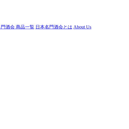
門酒会 商品一覧
日本名門酒会とは
About Us