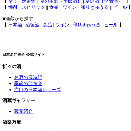
【
全て
||
定番酒
||
夏の生酒（季節酒）
|
夏涼酒（季節酒）
| 】
【
焼酎
||
スピリッツ
||
食品
||
ワイン
||
和りきゅうる
||
ビール
■酒蔵から探す
【
日本酒
|
蒸留酒
|
食品
|
ワイン
|
和りきゅうる
|
ビール
】
日本名門酒会 公式サイト
折々の酒
お酒の歳時記
季節の頒布会
注目の日本酒シリーズ
酒蔵ギャラリー
蔵元紹介
酒楽万流