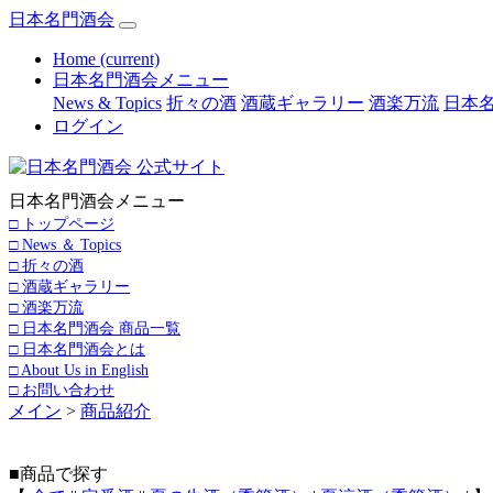
日本名門酒会
Home
(current)
日本名門酒会メニュー
News & Topics
折々の酒
酒蔵ギャラリー
酒楽万流
日本名
ログイン
日本名門酒会メニュー
□ トップページ
□ News ＆ Topics
□ 折々の酒
□ 酒蔵ギャラリー
□ 酒楽万流
□ 日本名門酒会 商品一覧
□ 日本名門酒会とは
□ About Us in English
□ お問い合わせ
メイン
>
商品紹介
■商品で探す