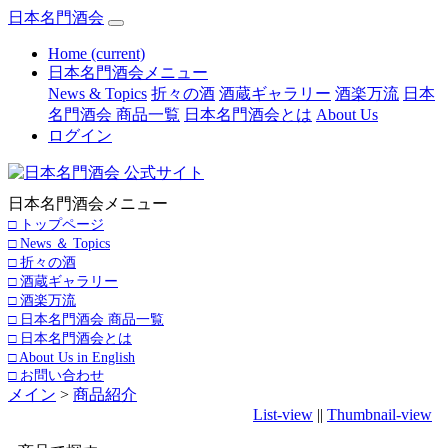
日本名門酒会
Home
(current)
日本名門酒会メニュー
News & Topics
折々の酒
酒蔵ギャラリー
酒楽万流
日本
名門酒会 商品一覧
日本名門酒会とは
About Us
ログイン
日本名門酒会メニュー
□ トップページ
□ News ＆ Topics
□ 折々の酒
□ 酒蔵ギャラリー
□ 酒楽万流
□ 日本名門酒会 商品一覧
□ 日本名門酒会とは
□ About Us in English
□ お問い合わせ
メイン
>
商品紹介
List-view
||
Thumbnail-view