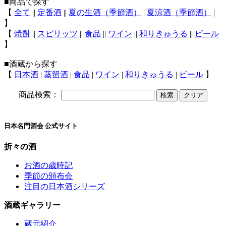
■商品で探す
【
全て
||
定番酒
||
夏の生酒（季節酒）
|
夏涼酒（季節酒）
|
】
【
焼酎
||
スピリッツ
||
食品
||
ワイン
||
和りきゅうる
||
ビール
】
■酒蔵から探す
【
日本酒
|
蒸留酒
|
食品
|
ワイン
|
和りきゅうる
|
ビール
】
商品検索：
日本名門酒会 公式サイト
折々の酒
お酒の歳時記
季節の頒布会
注目の日本酒シリーズ
酒蔵ギャラリー
蔵元紹介