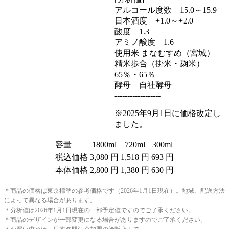
アルコール度数 15.0～15.9
日本酒度 +1.0～+2.0
酸度 1.3
アミノ酸度 1.6
使用米 まなむすめ（宮城）
精米歩合（掛米・麹米）
65％・65％
酵母 自社酵母
------------------
※2025年9月1日に価格改定し
ました。
容量
1800ml
720ml
300ml
税込価格
3,080 円
1,518 円
693 円
本体価格
2,800 円
1,380 円
630 円
＊商品の価格は東京標準の参考価格です（2026年1月1日現在）。地域、配送方法
によって異なる場合があります。
＊分析値は2026年1月1日現在の一部予定値ですのでご了承ください。
＊商品のデザインが一部変更になる場合がありますのでご了承ください。