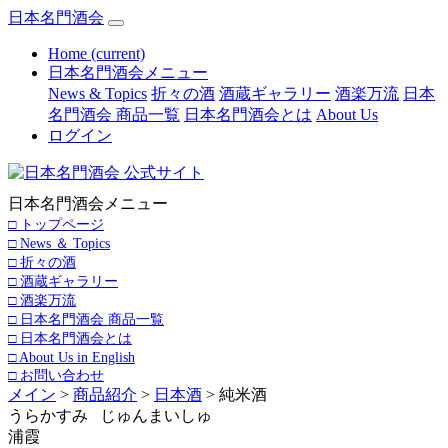
日本名門酒会
Home
(current)
日本名門酒会メニュー
News & Topics
折々の酒
酒蔵ギャラリー
酒楽万流
日本
名門酒会 商品一覧
日本名門酒会とは
About Us
ログイン
日本名門酒会メニュー
□ トップページ
□ News ＆ Topics
□ 折々の酒
□ 酒蔵ギャラリー
□ 酒楽万流
□ 日本名門酒会 商品一覧
□ 日本名門酒会とは
□ About Us in English
□ お問い合わせ
メイン
>
商品紹介
>
日本酒
> 純米酒
うらかすみ じゅんまいしゅ
浦霞