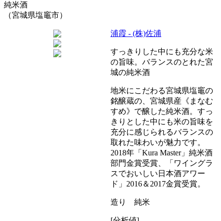
純米酒
（宮城県塩竈市）
浦霞 - (株)佐浦
すっきりした中にも充分な米
の旨味。バランスのとれた宮
城の純米酒
地米にこだわる宮城県塩竈の
銘醸蔵の、宮城県産《まなむ
すめ》で醸した純米酒。すっ
きりとした中にも米の旨味を
充分に感じられるバランスの
取れた味わいが魅力です。
2018年「Kura Master」純米酒
部門金賞受賞、「ワイングラ
スでおいしい日本酒アワー
ド」2016＆2017金賞受賞。
造り 純米
[分析値]