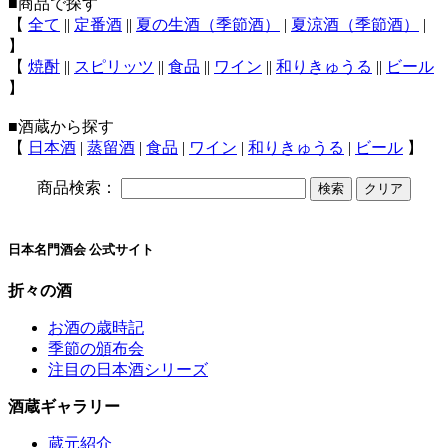
■商品で探す
【
全て
||
定番酒
||
夏の生酒（季節酒）
|
夏涼酒（季節酒）
|
】
【
焼酎
||
スピリッツ
||
食品
||
ワイン
||
和りきゅうる
||
ビール
】
■酒蔵から探す
【
日本酒
|
蒸留酒
|
食品
|
ワイン
|
和りきゅうる
|
ビール
】
商品検索：
日本名門酒会 公式サイト
折々の酒
お酒の歳時記
季節の頒布会
注目の日本酒シリーズ
酒蔵ギャラリー
蔵元紹介