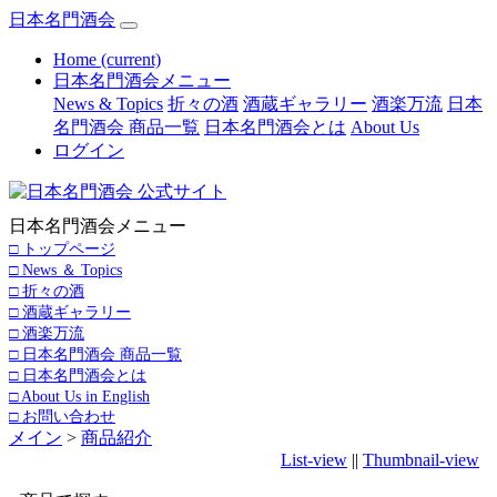
日本名門酒会
Home
(current)
日本名門酒会メニュー
News & Topics
折々の酒
酒蔵ギャラリー
酒楽万流
日本
名門酒会 商品一覧
日本名門酒会とは
About Us
ログイン
日本名門酒会メニュー
□ トップページ
□ News ＆ Topics
□ 折々の酒
□ 酒蔵ギャラリー
□ 酒楽万流
□ 日本名門酒会 商品一覧
□ 日本名門酒会とは
□ About Us in English
□ お問い合わせ
メイン
>
商品紹介
List-view
||
Thumbnail-view