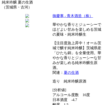
純米吟醸 夏の生酒
（茨城県・古河）
御慶事 - 青木酒造（株）
華やかな香りとジューシーで
ほどよい甘みを楽しめる茨城
の夏味・純米吟醸生
【注目度急上昇中！オール茨
城で醸す純米吟醸】茨城県産
「ひたち錦」を全量使用。華
やかな香りとジューシーな甘
みが楽しめる純米吟醸生原
酒。
関連：
夏の生酒
造り 純米吟醸原酒
[分析値]
アルコール度数 16度
日本酒度 -4.7
酸度 1.5