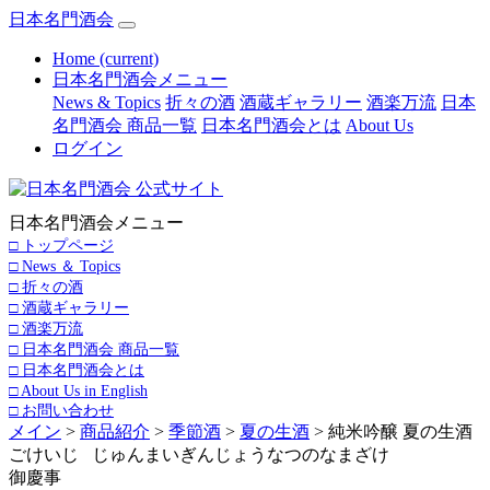
日本名門酒会
Home
(current)
日本名門酒会メニュー
News & Topics
折々の酒
酒蔵ギャラリー
酒楽万流
日本
名門酒会 商品一覧
日本名門酒会とは
About Us
ログイン
日本名門酒会メニュー
□ トップページ
□ News ＆ Topics
□ 折々の酒
□ 酒蔵ギャラリー
□ 酒楽万流
□ 日本名門酒会 商品一覧
□ 日本名門酒会とは
□ About Us in English
□ お問い合わせ
メイン
>
商品紹介
>
季節酒
>
夏の生酒
> 純米吟醸 夏の生酒
ごけいじ じゅんまいぎんじょうなつのなまざけ
御慶事