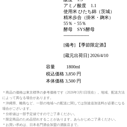
アミノ酸度 1.1
使用米 ひたち錦（茨城）
精米歩合（掛米・麹米）
55％・55％
酵母 SYS酵母
------------------
[備考] 【季節限定酒】
[蔵元出荷日] 2026/4/10
容量
1800ml
税込価格
3,850 円
本体価格
3,500 円
＊商品の価格は東京標準の参考価格です（2026年3月1日現在）。地域、配送方法
によって異なる場合があります。
＊沖縄県、離島など、一部の地域への配送に関しては別途追加送料が必要になる
場合がございます。
＊分析値は一部予定値ですのでご了承ください。
＊限定商品のため品切れすることがあります。あらかじめご了承ください。
＊お買い求めは、日本名門酒会加盟の酒販店まで。