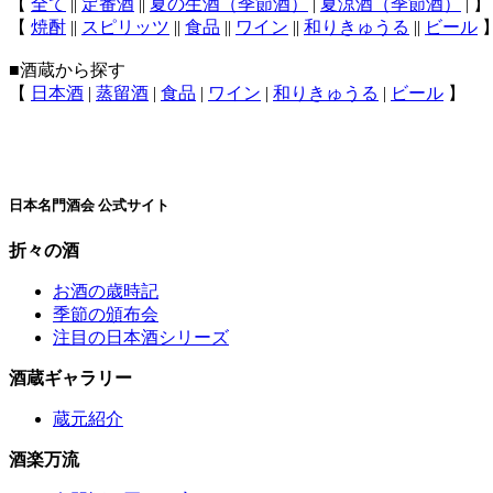
【
全て
||
定番酒
||
夏の生酒（季節酒）
|
夏涼酒（季節酒）
| 】
【
焼酎
||
スピリッツ
||
食品
||
ワイン
||
和りきゅうる
||
ビール
■酒蔵から探す
【
日本酒
|
蒸留酒
|
食品
|
ワイン
|
和りきゅうる
|
ビール
】
日本名門酒会 公式サイト
折々の酒
お酒の歳時記
季節の頒布会
注目の日本酒シリーズ
酒蔵ギャラリー
蔵元紹介
酒楽万流