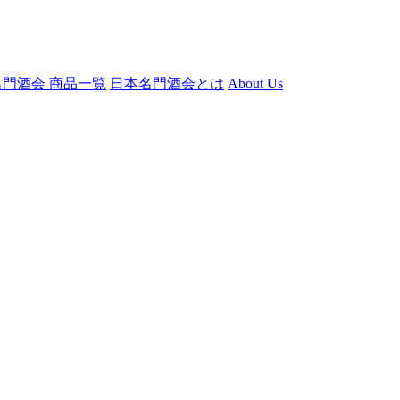
門酒会 商品一覧
日本名門酒会とは
About Us