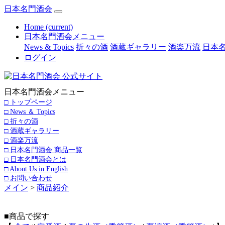
日本名門酒会
Home
(current)
日本名門酒会メニュー
News & Topics
折々の酒
酒蔵ギャラリー
酒楽万流
日本名
ログイン
日本名門酒会メニュー
□ トップページ
□ News ＆ Topics
□ 折々の酒
□ 酒蔵ギャラリー
□ 酒楽万流
□ 日本名門酒会 商品一覧
□ 日本名門酒会とは
□ About Us in English
□ お問い合わせ
メイン
>
商品紹介
■商品で探す